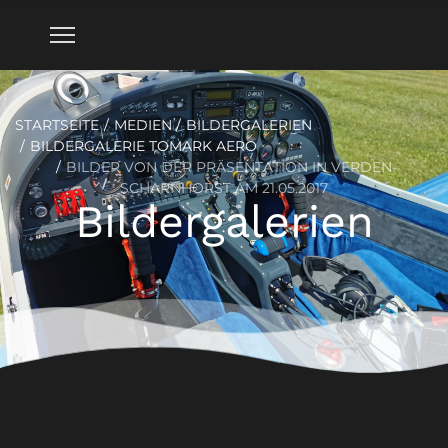
STARTSEITE
MEDIEN
BILDERGALERIEN
BILDERGALERIE TOMARK AERO
BILDER VON DER PRÄSENTATION IN VERDEN-
SCHARNHORST AM 21.05.2017
Bildergalerien