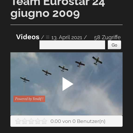
Team Eurostar 24
giugno 2009
Videos
/
13. April 2021 /
58 Zugriffe
Go
0.00 von 0 Benutzer(n)