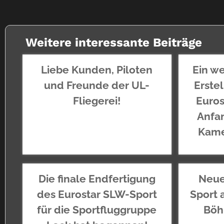
Weitere interessante Beiträge
Liebe Kunden, Piloten
Ein we
und Freunde der UL-
Erste
Fliegerei!
Euros
Anfan
Kame
Die finale Endfertigung
Neue
des Eurostar SLW-Sport
Sport 
für die Sportfluggruppe
Böh