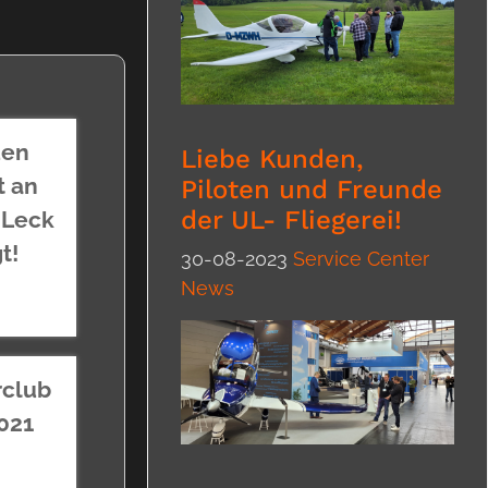
uen
Liebe Kunden,
t an
Piloten und Freunde
der UL- Fliegerei!
 Leck
t!
30-08-2023
Service Center
News
rclub
021