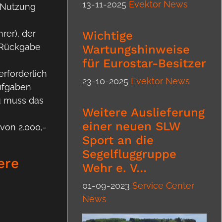
13-11-2025
Evektor News
r Nutzung
rer), der
Wichtige
e Rückgabe
Wartungshinweise
für Eurostar-Besitzer
rforderlich
23-10-2025
Evektor News
ufgaben
u muss das
Weitere Auslieferung
einer neuen SLW
von 2.000,-
Sport an die
Segelfluggruppe
ere
Wehr e. V…
01-09-2023
Service Center
News