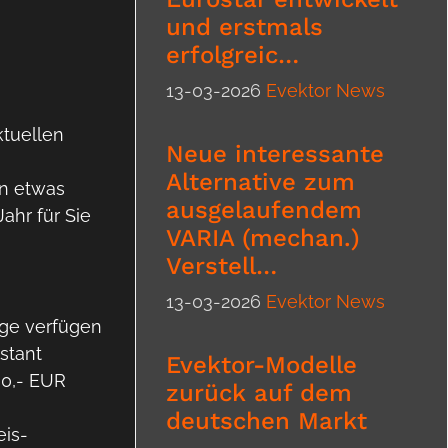
und erstmals
erfolgreic…
13-03-2026
Evektor News
ktuellen
Neue interessante
Alternative zum
n etwas
ausgelaufendem
ahr für Sie
VARIA (mechan.)
Verstell…
13-03-2026
Evektor News
uge verfügen
stant
Evektor-Modelle
00,- EUR
zurück auf dem
deutschen Markt
eis-